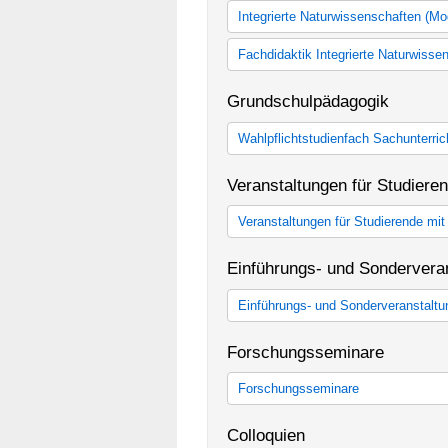
Integrierte Naturwissenschaften (M
Integrierte Naturwissenschaften
Fachdidaktik Integrierte Naturwiss
Fachdidaktik Integrierte Naturwis
Grundschulpädagogik
Wahlpflichtstudienfach Sachunterric
Wahlpflichtstudienfach Sachunterr
Veranstaltungen für Studiere
Veranstaltungen für Studierende mi
Veranstaltungen für Studierende m
Einführungs- und Sondervera
Einführungs- und Sonderveranstalt
Einführungs- und Sonderveranstal
Forschungsseminare
Forschungsseminare
Forschungsseminare
Colloquien