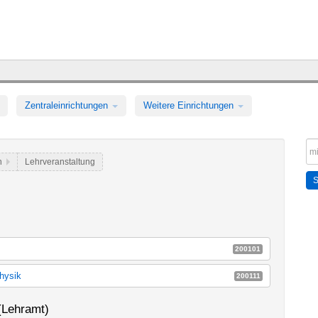
Zentraleinrichtungen
Weitere Einrichtungen
ch
Lehrveranstaltung
200101
182a_k150
hysik
200111
182b_k150
sik
E14a
(Lehramt)
sik (StO 2012)
E14k