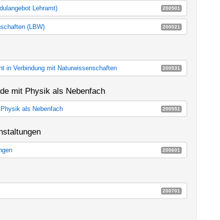
odulangebot Lehramt)
200501
387a_m60
enschaften (LBW)
200521
senschaften (LBW)
E14l
ht in Verbindung mit Naturwissenschaften
200531
icht in Verbindung mit Naturwissenschaften
E14m
nde mit Physik als Nebenfach
t Physik als Nebenfach
200551
it Physik als Nebenfach
E14j
nstaltungen
ungen
200601
tungen
E14c
200701
E14d