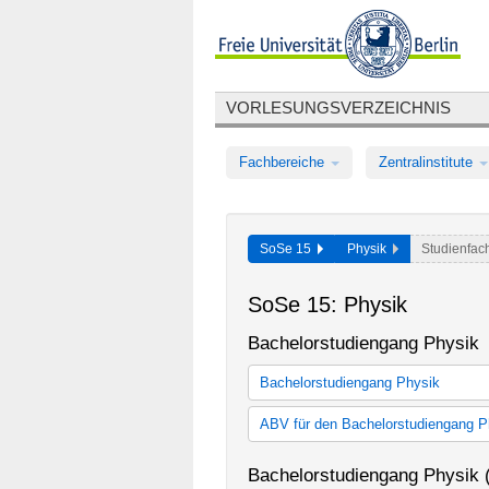
VORLESUNGSVERZEICHNIS
Fachbereiche
Zentralinstitute
SoSe 15
Physik
Studienfa
SoSe 15: Physik
Bachelorstudiengang Physik
Bachelorstudiengang Physik
Monobachelor Physik (StO 2006)
ABV für den Bachelorstudiengang P
Monobachelor Physik (StO 2012)
ABV für Bachelorstudiengang Phy
Bachelorstudiengang Physik 
ABV für Bachelorstudiengang Phy