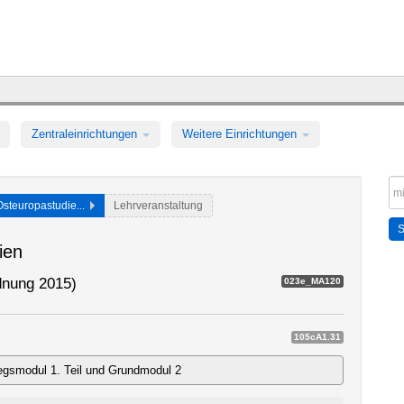
Zentraleinrichtungen
Weitere Einrichtungen
Osteuropastudie...
Lehrveranstaltung
ien
dnung 2015)
023e_MA120
105cA1.31
egsmodul 1. Teil und Grundmodul 2