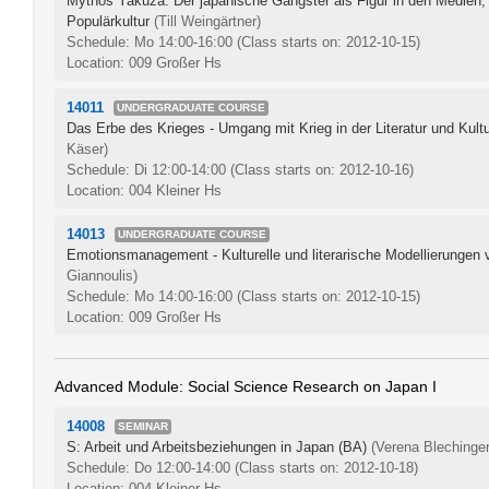
Mythos Yakuza: Der japanische Gangster als Figur in den Medien, d
Populärkultur
(Till Weingärtner)
Schedule: Mo 14:00-16:00
(Class starts on: 2012-10-15)
Location: 009 Großer Hs
14011
UNDERGRADUATE COURSE
Das Erbe des Krieges - Umgang mit Krieg in der Literatur und Kult
Käser)
Schedule: Di 12:00-14:00
(Class starts on: 2012-10-16)
Location: 004 Kleiner Hs
14013
UNDERGRADUATE COURSE
Emotionsmanagement - Kulturelle und literarische Modellierungen 
Giannoulis)
Schedule: Mo 14:00-16:00
(Class starts on: 2012-10-15)
Location: 009 Großer Hs
Advanced Module: Social Science Research on Japan I
14008
SEMINAR
S: Arbeit und Arbeitsbeziehungen in Japan (BA)
(Verena Blechinger
Schedule: Do 12:00-14:00
(Class starts on: 2012-10-18)
Location: 004 Kleiner Hs