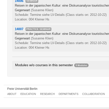
14006
SEMINAR
Reisen in der japanischen Kultur: eine Diskursanalyse touristischer
Gegenwart
(Susanne Klien)
Schedule: Termine siehe LV-Details
(Class starts on: 2012-10-22)
Location: 004 Kleiner Hs
14007
PRACTICE SEMINAR
Reisen in der japanischen Kultur: eine Diskursanalyse touristischer
Gegenwart
(Susanne Klien)
Schedule: Termine siehe LV-Details
(Class starts on: 2012-10-22)
Location: 004 Kleiner Hs
Modules w/o courses in this semester
5 Modules
Grundmodul Japanisch II
385aA1.2
Grundmodul Japanisch IV
385aA1.4
Advanced Module: Advanced Japanese II
385aA1.7
Freie Universität Berlin
Introductory Module: Cultural Studies Research on Japan II
385a
ABOUT
EDUCATION
RESEARCH
DEPARTMENTS
COLLABORATION
Introductory Module: Social Science Research on Japan II
385aA