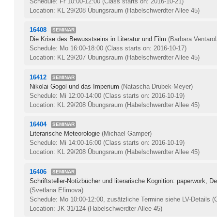
Schedule: Fr 10:00-12:00
(Class starts on: 2016-10-21)
Location: KL 29/208 Übungsraum (Habelschwerdter Allee 45)
16408
SEMINAR
Die Krise des Bewusstseins in Literatur und Film
(Barbara Ventarol
Schedule: Mo 16:00-18:00
(Class starts on: 2016-10-17)
Location: KL 29/207 Übungsraum (Habelschwerdter Allee 45)
16412
SEMINAR
Nikolai Gogol und das Imperium
(Natascha Drubek-Meyer)
Schedule: Mi 12:00-14:00
(Class starts on: 2016-10-19)
Location: KL 29/208 Übungsraum (Habelschwerdter Allee 45)
16404
SEMINAR
Literarische Meteorologie
(Michael Gamper)
Schedule: Mi 14:00-16:00
(Class starts on: 2016-10-19)
Location: KL 29/208 Übungsraum (Habelschwerdter Allee 45)
16406
SEMINAR
Schriftsteller-Notizbücher und literarische Kognition: paperwork, 
(Svetlana Efimova)
Schedule: Mo 10:00-12:00, zusätzliche Termine siehe LV-Details
(
Location: JK 31/124 (Habelschwerdter Allee 45)