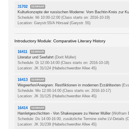
31702
SEMINAR
Kulturkonzepte der russischen Moderne: Vom Bachtin-Kreis zur Ku
Schedule: Mi 10:00-12:00
(Class starts on: 2016-10-19)
Location: Garystr.55/A Hörsaal (Garystr. 55)
Introductory Module: Comparative Literary History
16411
SEMINAR
Literatur und Seefahrt
(Dorit Müller)
Schedule: Di 12:00-14:00
(Class starts on: 2016-10-18)
Location: JK 31/124 (Habelschwerdter Allee 45)
16413
SEMINAR
Wegwerfen/Aneignen: Restfiktionen in modernen Erzähltexten
(Ev
Schedule: Mo 12:00-14:00
(Class starts on: 2016-10-17)
Location: JK 31/125 (Habelschwerdter Allee 45)
16414
SEMINAR
Hamletgeschichten - Von Shakespeare zu Heiner Müller
(Wolfram E
Schedule: Do 14:00-16:00, zusätzliche Termine siehe LV-Details
(C
Location: JK 31/239 (Habelschwerdter Allee 45)