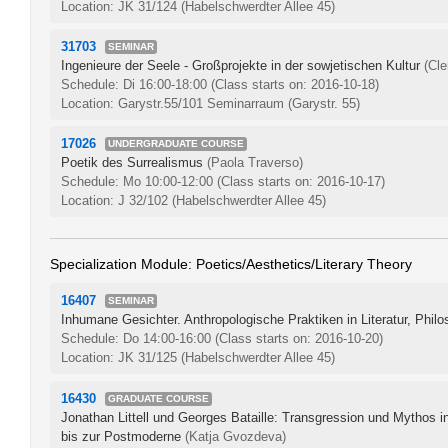
Location: JK 31/124 (Habelschwerdter Allee 45)
31703
SEMINAR
Ingenieure der Seele - Großprojekte in der sowjetischen Kultur
(Cl
Schedule: Di 16:00-18:00
(Class starts on: 2016-10-18)
Location: Garystr.55/101 Seminarraum (Garystr. 55)
17026
UNDERGRADUATE COURSE
Poetik des Surrealismus
(Paola Traverso)
Schedule: Mo 10:00-12:00
(Class starts on: 2016-10-17)
Location: J 32/102 (Habelschwerdter Allee 45)
Specialization Module: Poetics/Aesthetics/Literary Theory
16407
SEMINAR
Inhumane Gesichter. Anthropologische Praktiken in Literatur, Phil
Schedule: Do 14:00-16:00
(Class starts on: 2016-10-20)
Location: JK 31/125 (Habelschwerdter Allee 45)
16430
GRADUATE COURSE
Jonathan Littell und Georges Bataille: Transgression und Mythos i
bis zur Postmoderne
(Katja Gvozdeva)