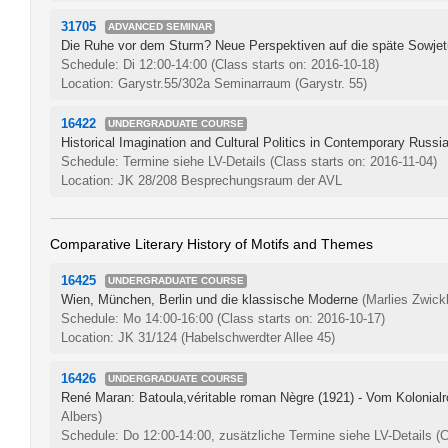
31705
ADVANCED SEMINAR
Die Ruhe vor dem Sturm? Neue Perspektiven auf die späte Sowjet
Schedule: Di 12:00-14:00
(Class starts on: 2016-10-18)
Location: Garystr.55/302a Seminarraum (Garystr. 55)
16422
UNDERGRADUATE COURSE
Historical Imagination and Cultural Politics in Contemporary Russi
Schedule: Termine siehe LV-Details
(Class starts on: 2016-11-04)
Location: JK 28/208 Besprechungsraum der AVL
Comparative Literary History of Motifs and Themes
16425
UNDERGRADUATE COURSE
Wien, München, Berlin und die klassische Moderne
(Marlies Zwickl
Schedule: Mo 14:00-16:00
(Class starts on: 2016-10-17)
Location: JK 31/124 (Habelschwerdter Allee 45)
16426
UNDERGRADUATE COURSE
René Maran: Batoula,véritable roman Nègre (1921) - Vom Kolonial
Albers)
Schedule: Do 12:00-14:00, zusätzliche Termine siehe LV-Details
(C