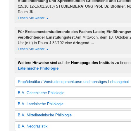
Studienberatung und Sprechstunden Griechische und Lateinis
(15.10.12-16.02.2013)
STUDIENBERATUNG
Prof. Dr. Blößner, N
Raum JK ...
Lesen Sie weiter
Für Erstsemesterstudierende des Faches Latein;
Einführungsv
verpflichtender Einstufungstest
Am Mittwoch, dem 10. Oktober 201
Uhr (c.t.) in Raum J 32/102 eine
dringend ...
Lesen Sie weiter
Weitere Hinweise
sind auf der
Homepage des Instituts
zu finden
Lateinische Philologie
.
Propädeutika / Vorstudiensprachkurse und sonstiges Lehrangebot
Propädeutika
B.A. Griechische Philologie
Sonstiges Lehrangebot
Kernfach Griechische Philologie
B.A. Lateinische Philologie
60 LP Griechische Philologie
30 LP Griechische Literatur in Übersetzung
Kernfach Lateinische Philologie (StO und PO gültig ab SoSe 201
B.A. Mittellateinische Philologie
Kernfach Lateinische Philologie (StO und PO gültig ab WS 15/16
60 LP Lateinische Philologie (StO und PO gültig ab SoSe 2012)
30 LP Mittellateinische Philologie
B.A. Neogräzistik
60 LP Lateinische Philologie (StO und PO gültig ab WS 15/16)