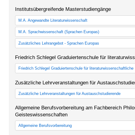
M.A. Arts and Media Administration
Institutsübergreifende Masterstudiengänge
M.A. Angewandte Literaturwissenschaft
Angewandte Literaturwissenschaft
M.A. Sprachwissenschaft (Sprachen Europas)
M.A. Angewandte Literaturwissenschaft
Sprachwissenschaft
Zusätzliches Lehrangebot - Sprachen Europas
M.A. Sprachen Europas (StO und PO gültig ab WS 12/13)
M.A. Sprachwissenschaft (StO und PO gültig ab WS 16/17)
Zusätzliches Lehrangebot - Sprachen Europas
Friedrich Schlegel Graduiertenschule für literaturwis
Friedrich Schlegel Graduiertenschule für literaturwissenschaftliche
Friedrich Schlegel Graduiertenschule für literaturwissenschaftlich
Zusätzliche Lehrveranstaltungen für Austauschstudi
Graduate School of Literary Studies)
Zusätzliche Lehrveranstaltungen für Austauschstudierende
Zusätzliche Lehrveranstaltungen für Austauschstudierende
Allgemeine Berufsvorbereitung am Fachbereich Philo
Geisteswissenschaften
Allgemeine Berufsvorbereitung