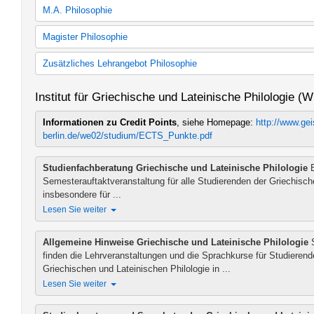
Kernfach Philosophie (StO und PO gültig ab WS 2007/08)
M.A. Philosophie
Kernfach Philosophie (StO und PO gültig ab WS 11/12)
Kernfach Philosophie (StO und PO gültig ab WS 15/16)
M.A. Philosophie (StO und PO gültig ab WS 09/10)
Magister Philosophie
60 LP Philosophie (StO und PO gültig ab WS 2007/08)
M.A. Philosophie (StO und PO gültig ab WS 14/15)
60 LP Philosophie (StO und PO gültig ab WS 11/12)
Magister Philosophie
Zusätzliches Lehrangebot Philosophie
60 LP Philosophie (StO und PO gültig ab WS 15/16)
30 LP Philosophie (StO und PO gültig ab WS 2007/08)
Zusätzliches Lehrangebot Philosophie
Institut für Griechische und Lateinische Philologie (
30 LP Philosophie (StO und PO gültig ab WS 11/12)
30 LP Philosophie (StO und PO gültig ab WS 15/16)
Informationen zu Credit Points
, siehe Homepage:
http://www.ge
berlin.de/we02/studium/ECTS_Punkte.pdf
Studienfachberatung
Griechische und Lateinische Philologie
E
Semesterauftaktveranstaltung für alle Studierenden der Griechisch
insbesondere für ...
Lesen Sie weiter
Allgemeine Hinweise Griechische und Lateinische Philologie
S
finden die Lehrveranstaltungen und die Sprachkurse für Studierend
Griechischen und Lateinischen Philologie in ...
Lesen Sie weiter