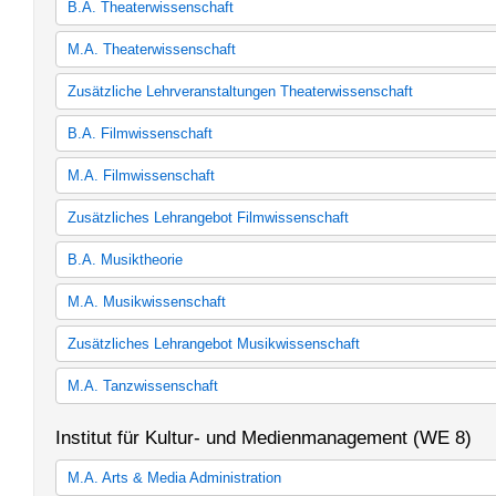
B.A. Theaterwissenschaft
Kernfach Theaterwissenschaft
M.A. Theaterwissenschaft
60 LP Theaterwissenschaft
M.A. Theaterwissenschaft
Zusätzliche Lehrveranstaltungen Theaterwissenschaft
Zusätzliche Lehrveranstaltungen
B.A. Filmwissenschaft
Kernfach Filmwissenschaft
M.A. Filmwissenschaft
60 LP Filmwissenschaft
M.A. Filmwissenschaft (Studienordnung 2007)
Zusätzliches Lehrangebot Filmwissenschaft
M.A. Filmwissenschaft
Zusätzliches Lehrangebot Filmwissenschaft
B.A. Musiktheorie
30 LP Musiktheorie (StO und PO gültig ab WS 06/07)
M.A. Musikwissenschaft
30 LP Musiktheorie (StO und PO gültig ab WS 11/12)
M.A. Musikwissenschaft
Zusätzliches Lehrangebot Musikwissenschaft
Zusätzliches Lehrangebot Musikwissenschaft
M.A. Tanzwissenschaft
M.A. Tanzwissenschaft
Institut für Kultur- und Medienmanagement (WE 8)
M.A. Arts & Media Administration