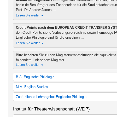
30 LP Spanisch (ohne Vorkenntnisse; StO und PO gültig ab WS 
Baskisch
berlin.de Beauftragter des Fachbereichs für die Studienfachberatun
30 LP Spanisch (ohne Vorkenntnisse)
Landeskunde
Prof. Dr. Andrew James ...
Lesen Sie weiter
Credit Points nach dem EUROPEAN CREDIT TRANSFER SYS
den Credit Points siehe Vorlesungsverzeichnis sowie Homepage FU B
Englische Philologie sind für die einzelnen ...
Lesen Sie weiter
Bitte beachten Sie zu den Magisterveranstaltungen die Äquivalen
folgendem Link sehen: Magister
Lesen Sie weiter
B.A. Englische Philologie
Kernfach Englische Philologie (StO und PO gültig ab WS 11/12)
M.A. English Studies
Kernfach Englische Philologie (StO und PO gültig ab WS 15/16)
60 LP Englische Philologie (StO und PO gültig ab WS 11/12)
English Studies
Zusätzliches Lehrangebot Englische Philologie
60 LP Englische Philologie (StO und PO gültig ab WS 15/16)
M.A. English Studies
30 LP Englische Philologie (StO und PO gültig ab SoSe 2012)
Zusätzliches Lehrangebot
Institut für Theaterwissenschaft (WE 7)
30 LP Englische Philologie (StO und PO gültig ab WS 15/16)