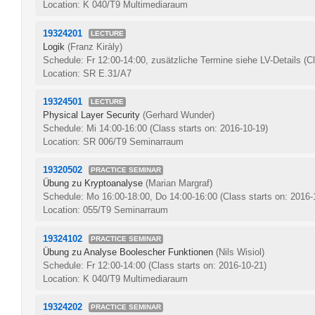
Location: K 040/T9 Multimediaraum
19324201
LECTURE
Logik
(Franz Kiràly)
Schedule: Fr 12:00-14:00, zusätzliche Termine siehe LV-Details
(C
Location: SR E.31/A7
19324501
LECTURE
Physical Layer Security
(Gerhard Wunder)
Schedule: Mi 14:00-16:00
(Class starts on: 2016-10-19)
Location: SR 006/T9 Seminarraum
19320502
PRACTICE SEMINAR
Übung zu Kryptoanalyse
(Marian Margraf)
Schedule: Mo 16:00-18:00, Do 14:00-16:00
(Class starts on: 2016-
Location: 055/T9 Seminarraum
19324102
PRACTICE SEMINAR
Übung zu Analyse Boolescher Funktionen
(Nils Wisiol)
Schedule: Fr 12:00-14:00
(Class starts on: 2016-10-21)
Location: K 040/T9 Multimediaraum
19324202
PRACTICE SEMINAR