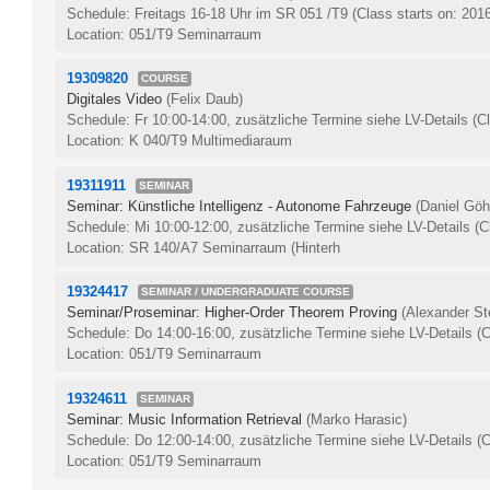
Schedule: Freitags 16-18 Uhr im SR 051 /T9
(Class starts on: 201
Location: 051/T9 Seminarraum
19309820
COURSE
Digitales Video
(Felix Daub)
Schedule: Fr 10:00-14:00, zusätzliche Termine siehe LV-Details
(C
Location: K 040/T9 Multimediaraum
19311911
SEMINAR
Seminar: Künstliche Intelligenz - Autonome Fahrzeuge
(Daniel Göh
Schedule: Mi 10:00-12:00, zusätzliche Termine siehe LV-Details
(C
Location: SR 140/A7 Seminarraum (Hinterh
19324417
SEMINAR / UNDERGRADUATE COURSE
Seminar/Proseminar: Higher-Order Theorem Proving
(Alexander St
Schedule: Do 14:00-16:00, zusätzliche Termine siehe LV-Details
(C
Location: 051/T9 Seminarraum
19324611
SEMINAR
Seminar: Music Information Retrieval
(Marko Harasic)
Schedule: Do 12:00-14:00, zusätzliche Termine siehe LV-Details
(C
Location: 051/T9 Seminarraum