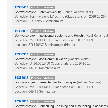
19308412
PROJECT SEMINAR
Softwareprojekt: Datenverwaltung
(Agnès Voisard; N.N.)
Schedule: Termine siehe LV-Details
(Class starts on: 2016-10-26)
Location: SR 009/A6 Seminarraum
19308812
PROJECT SEMINAR
Softwareprojekt: Intelligente Systeme und Robotik
(Raúl Rojas, Lut
Schedule: Mo 14:00-16:00
(Class starts on: 2016-10-17)
Location: SR 140/A7 Seminarraum (Hinterh
19308912
PROJECT SEMINAR
Softwareprojekt: Mobilkommunikation
(Katinka Wolter)
Schedule: Di 14:00-18:00
(Class starts on: 2016-10-18)
Location: 137/T9 Konferenzraum
19314012
PROJECT SEMINAR
Softwareprojekt: Semantische Technologien
(Adrian Paschke)
Schedule: Mo 12:00-14:00
(Class starts on: 2016-10-17)
Location: 049/T9 Seminarraum
19322012
PROJECT SEMINAR
Softwareprojekt: Scheduling, Planning and Timetabling in academ