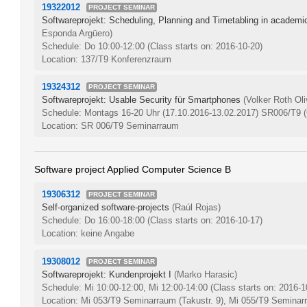
19322012
PROJECT SEMINAR
Softwareprojekt: Scheduling, Planning and Timetabling in academ
Esponda Argüero)
Schedule: Do 10:00-12:00
(Class starts on: 2016-10-20)
Location: 137/T9 Konferenzraum
19324312
PROJECT SEMINAR
Softwareprojekt: Usable Security für Smartphones
(Volker Roth Ol
Schedule: Montags 16-20 Uhr (17.10.2016-13.02.2017) SR006/T9
Location: SR 006/T9 Seminarraum
Software project Applied Computer Science B
19306312
PROJECT SEMINAR
Self-organized software-projects
(Raúl Rojas)
Schedule: Do 16:00-18:00
(Class starts on: 2016-10-17)
Location: keine Angabe
19308012
PROJECT SEMINAR
Softwareprojekt: Kundenprojekt I
(Marko Harasic)
Schedule: Mi 10:00-12:00, Mi 12:00-14:00
(Class starts on: 2016-1
Location: Mi 053/T9 Seminarraum (Takustr. 9), Mi 055/T9 Seminarr