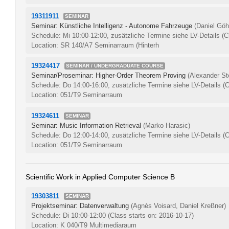
19311911
SEMINAR
Seminar: Künstliche Intelligenz - Autonome Fahrzeuge
(Daniel Göh
Schedule: Mi 10:00-12:00, zusätzliche Termine siehe LV-Details
(C
Location: SR 140/A7 Seminarraum (Hinterh
19324417
SEMINAR / UNDERGRADUATE COURSE
Seminar/Proseminar: Higher-Order Theorem Proving
(Alexander St
Schedule: Do 14:00-16:00, zusätzliche Termine siehe LV-Details
(C
Location: 051/T9 Seminarraum
19324611
SEMINAR
Seminar: Music Information Retrieval
(Marko Harasic)
Schedule: Do 12:00-14:00, zusätzliche Termine siehe LV-Details
(C
Location: 051/T9 Seminarraum
Scientific Work in Applied Computer Science B
19303811
SEMINAR
Projektseminar: Datenverwaltung
(Agnès Voisard, Daniel Kreßner)
Schedule: Di 10:00-12:00
(Class starts on: 2016-10-17)
Location: K 040/T9 Multimediaraum