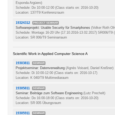
Esponda Argüero)
Schedule: Do 10:00-12:00
(Class starts on: 2016-10-20)
Location: 137/T9 Konferenzraum
19324312
PROJECT SEMINAR
Softwareprojekt: Usable Security für Smartphones
(Volker Roth Ol
Schedule: Montags 16-20 Uhr (17.10.2016-13.02.2017) SR006/T9
Location: SR 006/T9 Seminarraum
Scientific Work in Applied Computer Science A
19303811
SEMINAR
Projektseminar: Datenverwaltung
(Agnès Voisard, Daniel Kreßner)
Schedule: Di 10:00-12:00
(Class starts on: 2016-10-17)
Location: K 040/T9 Multimediaraum
19305811
SEMINAR
Seminar: Beiträge zum Software Engineering
(Lutz Prechelt)
Schedule: Do 16:00-18:00
(Class starts on: 2016-10-20)
Location: SR 005 Übungsraum
19305911
SEMINAR