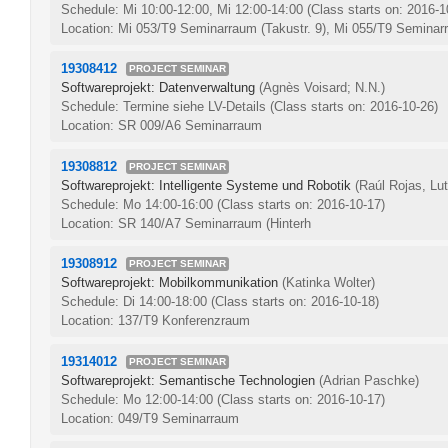
Schedule: Mi 10:00-12:00, Mi 12:00-14:00
(Class starts on: 2016-1
Location: Mi 053/T9 Seminarraum (Takustr. 9), Mi 055/T9 Seminarr
19308412
PROJECT SEMINAR
Softwareprojekt: Datenverwaltung
(Agnès Voisard; N.N.)
Schedule: Termine siehe LV-Details
(Class starts on: 2016-10-26)
Location: SR 009/A6 Seminarraum
19308812
PROJECT SEMINAR
Softwareprojekt: Intelligente Systeme und Robotik
(Raúl Rojas, Lut
Schedule: Mo 14:00-16:00
(Class starts on: 2016-10-17)
Location: SR 140/A7 Seminarraum (Hinterh
19308912
PROJECT SEMINAR
Softwareprojekt: Mobilkommunikation
(Katinka Wolter)
Schedule: Di 14:00-18:00
(Class starts on: 2016-10-18)
Location: 137/T9 Konferenzraum
19314012
PROJECT SEMINAR
Softwareprojekt: Semantische Technologien
(Adrian Paschke)
Schedule: Mo 12:00-14:00
(Class starts on: 2016-10-17)
Location: 049/T9 Seminarraum