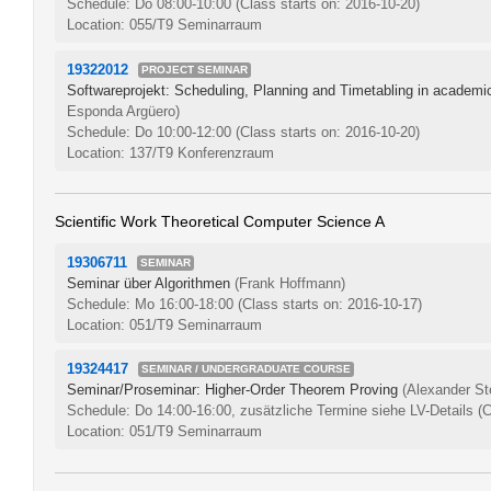
Schedule: Do 08:00-10:00
(Class starts on: 2016-10-20)
Location: 055/T9 Seminarraum
19322012
PROJECT SEMINAR
Softwareprojekt: Scheduling, Planning and Timetabling in academ
Esponda Argüero)
Schedule: Do 10:00-12:00
(Class starts on: 2016-10-20)
Location: 137/T9 Konferenzraum
Scientific Work Theoretical Computer Science A
19306711
SEMINAR
Seminar über Algorithmen
(Frank Hoffmann)
Schedule: Mo 16:00-18:00
(Class starts on: 2016-10-17)
Location: 051/T9 Seminarraum
19324417
SEMINAR / UNDERGRADUATE COURSE
Seminar/Proseminar: Higher-Order Theorem Proving
(Alexander St
Schedule: Do 14:00-16:00, zusätzliche Termine siehe LV-Details
(C
Location: 051/T9 Seminarraum