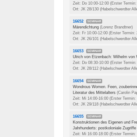
Zeit: Do 10:00-12:00
(Erster Termin:
Ort: JK 28/130 (Habelschwerdter All
16652
SEMINAR
Märendichtung
(Lorenz Brandtner)
Zeit: Fr 10:00-12:00
(Erster Termin:
Ort: JK 26/101 (Habelschwerdter All
16653
SEMINAR
Ulrich von Etzenbach: Wilhelm von
Zeit: Do 08:30-10:00
(Erster Termin:
Ort: JK 28/112 (Habelschwerdter All
16654
SEMINAR
Wondrous Women. Feen, zouberinnen
Literatur des Mittelalters
(Carolin Pa
Zeit: Mi 14:00-16:00
(Erster Termin:
Ort: JK 29/118 (Habelschwerdter All
16655
SEMINAR
Konstruktionen des Eigenen und Fr
Jahrhunderts: postkoloniale Zugriffe
Zeit: Mi 16:00-18:00
(Erster Termin: