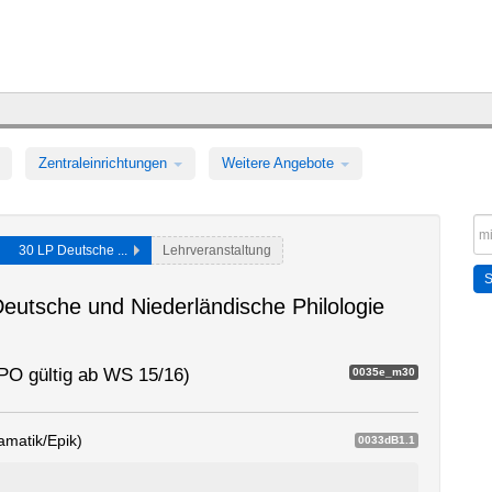
Zentraleinrichtungen
Weitere Angebote
30 LP Deutsche ...
Lehrveranstaltung
 Deutsche und Niederländische Philologie
PO gültig ab WS 15/16)
0035e_m30
amatik/Epik)
0033dB1.1