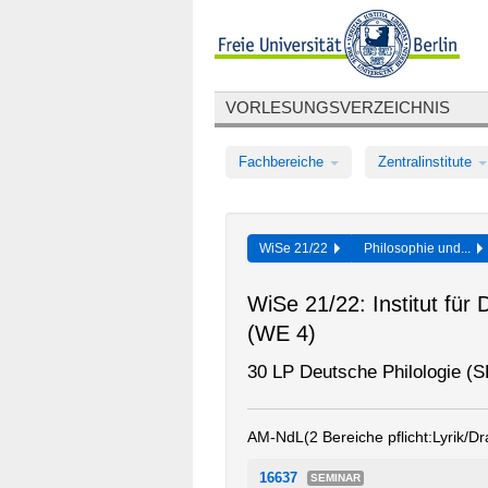
VORLESUNGSVERZEICHNIS
Fachbereiche
Zentralinstitute
WiSe 21/22
Philosophie und...
WiSe 21/22: Institut für
(WE 4)
30 LP Deutsche Philologie (S
AM-NdL(2 Bereiche pflicht:Lyrik/Dr
16637
SEMINAR