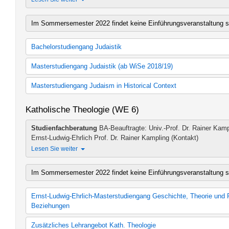
Semitistik (Studienordnung 2016)
Semitistik (Studienordnung 2018)
Zusätzliches Lehrangebot BA Geschichte und Kultur des Vordere
Im Sommersemester 2022 findet keine Einführungsveranstaltung st
Bachelorstudiengang Judaistik
60 LP Judaistik
Masterstudiengang Judaistik (ab WiSe 2018/19)
60 LP Judaistik (Studienordnung 2012)
30 LP Hebräische Sprache
M.A. Judaistik (Studienordnung 2018)
Masterstudiengang Judaism in Historical Context
30 LP Hebräische Sprache (Studienordnung 2012)
Zusätzliches Lehrangebot MA Judaistik
30 LP Jüdische Geschichte
Judentum im hellenistisch-römischen und islamisch-christlichen
Katholische Theologie (WE 6)
30 LP Jüdische Geschichte (Studienordnung 2012)
Judentum im hellenistisch-römischen und islamisch-christlichen 
B.A. Judaistik
(Studienordnung 2014)
Studienfachberatung
BA-Beauftragte: Univ.-Prof. Dr. Rainer Kamp
B.A. Judaistik (Studienordnung 2012)
Modern Judaism and Holocaust Studies (Studienordnung 2009)
Ernst-Ludwig-Ehrlich Prof. Dr. Rainer Kampling (Kontakt)
zusätzliches Lehrangebot BA Judaistik
Modern Judaism and Holocaust Studies (Studienordnung 2014)
Lesen Sie weiter
Im Sommersemester 2022 findet keine Einführungsveranstaltung st
Ernst-Ludwig-Ehrlich-Masterstudiengang Geschichte, Theorie und P
Beziehungen
Geschichte, Theorie und Praxis der Jüdisch-Christlichen-Bezieh
Zusätzliches Lehrangebot Kath. Theologie