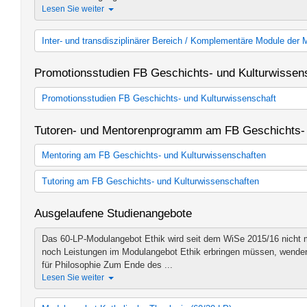
Zusätzliches Lehrangebot MA Interdisciplinary Studies of the Mi
Lesen Sie weiter
Inter- und transdisziplinärer Bereich / Komplementäre Module der
Inter- und transdisziplinärer Bereich
Promotionsstudien FB Geschichts- und Kulturwissen
Promotionsstudien FB Geschichts- und Kulturwissenschaft
Promotionsstudium "History and Cultural Studies" der DRS
Tutoren- und Mentorenprogramm am FB Geschichts- 
Berlin Graduate School Muslim Cultures and Societies (BGSMC
Graduate School of East Asian Studies (GEAS)
Mentoring am FB Geschichts- und Kulturwissenschaften
Graduate School Global Intellectual History
Aller Anfang ist leicht!
Endlich studieren - aber was genau erwart
Tutoring am FB Geschichts- und Kulturwissenschaften
Du alles beachten? Beim Mentoring sorgen erfahrene ...
Wie schreibt man eine gute Hausarbeit? Wie bereitet man sich am
Lesen Sie weiter
Ausgelaufene Studienangebote
Prüfung oder ein Referat vor? Und was muss beim BA-Studienabsc
Geschichte (Friedrich-Meinecke-Institut - WE 1)
Lesen Sie weiter
Das 60-LP-Modulangebot Ethik wird seit dem WiSe 2015/16 nicht m
Kunsthistorisches Institut (WE 2)
Geschichte (Friedrich-Meinecke-Institut - WE 1)
noch Leistungen im Modulangebot Ethik erbringen müssen, wenden si
Altertumswissenschaften (WE 3)
Kunsthistorisches Institut (WE 2)
für Philosophie Zum Ende des ...
Ostasien und Vorderer Orient (WE 4)
Altertumswissenschaften (WE 3)
Lesen Sie weiter
Judaistik (WE 5)
Ostasien und Vorderer Orient (WE 4)
Katholische Theologie (WE 6)
Judaistik (WE 5)
Religionswissenschaft (WE 8)