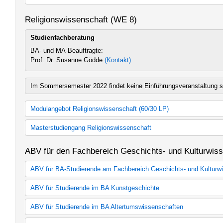
Geschichte, Theorie und Praxis der Jüdisch-Christlichen-Bezieh
(Studienordnung 2014)
Zusätzliches Lehrangebot Kath. Theologie
Religionswissenschaft (WE 8)
Studienfachberatung
BA- und MA-Beauftragte:
Prof. Dr. Susanne Gödde
(Kontakt)
Im Sommersemester 2022 findet keine Einführungsveranstaltung st
Modulangebot Religionswissenschaft (60/30 LP)
Religionswissenschaft 30 LP (Studienordnung 2009)
Masterstudiengang Religionswissenschaft
Religionswissenschaft 30 LP (Studienordnung 2015)
Religionswissenschaft 30 LP (Studienordnung 2024)
Religionswissenschaft
ABV für den Fachbereich Geschichts- und Kulturwis
Religionswissenschaft 60 LP (Studienordnung 2009)
M.A. Religionswissenschaft (Studienordnung 2013)
Religionswissenschaft 60 LP (Studienordnung 2015)
Zusätzliches Lehrangebot MA Relgionswissenschaft
ABV für BA-Studierende am Fachbereich Geschichts- und Kulturw
Religionswissenschaft 60 LP (Studienordnung 2023)
Zusätzliches Lehrangebot BA Relgionswissenschaft
ABV für BA-Studierende Gesch/Kult (Studienordnung 2014)
ABV für Studierende im BA Kunstgeschichte
ABV für BA-Studierende GeschKult (Studienordnung 2023)
ABV für BA-Studierende Gesch/Kult (alte Studienordnung)
ABV für Studierende im BA Kunstgeschichte (Studienordnung 20
ABV für Studierende im BA Altertumswissenschaften
Zusätzliches Lehrangebot ABV GeschKult
ABV für Studierende im BA Kunstgeschichte (Studienordnung 20
ABV für Studierende im BA Ostasiatische Kunstgeschichte (Stu
ABV für Studierende im BA Altertumswissenschaften (Studienor